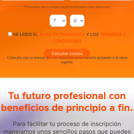
*Promedio de tu último nivel de estudios (con decimal):
.
HE LEÍDO EL
AVISO DE PRIVACIDAD
Y LOS
TÉRMINOS Y
CONDICIONES
Calcular costos
Consulta con tu asesor IEU los requisitos para hacerte acreedor a la beca
vigente.
Tu futuro profesional con
beneficios de principio a fin.
Para facilitar tu proceso de inscripción
manejamos unos sencillos pasos que puedes