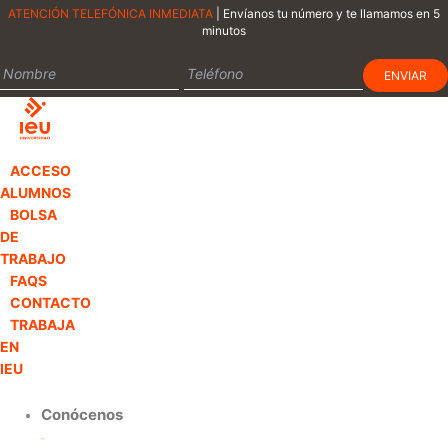
Ir
ATENCIÓN TELEFÓNICA INMEDIATA
| Envíanos tu número y te llamamos en 5
minutos
al
contenido
ACCESO
ALUMNOS
BOLSA
DE
TRABAJO
FAQS
CONTACTO
TRABAJA
EN
IEU
Conócenos