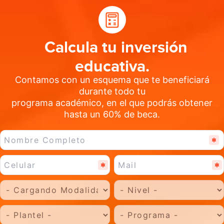
Calcula tu inversión
educativa.
Contamos con un esquema que te beneficiará
durante todo tu
programa académico, en el que podrás obtener
hasta un 60% de beca.