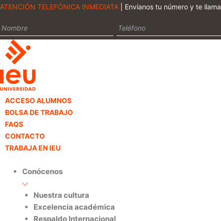
Ir
ATENCIÓN TELEFÓNICA INMEDIATA
| Envíanos tu número y te llam
al
contenido
ACCESO ALUMNOS
BOLSA DE TRABAJO
FAQS
CONTACTO
TRABAJA EN IEU
Conócenos
Nuestra cultura
Excelencia académica
Respaldo Internacional