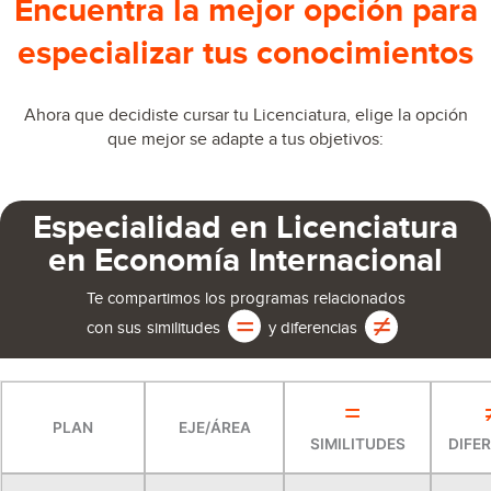
Encuentra la mejor opción para
especializar tus conocimientos
Ahora que decidiste cursar tu Licenciatura, elige la opción
que mejor se adapte a tus objetivos:
Especialidad en Licenciatura
en Economía Internacional
Te compartimos los programas relacionados
con sus
similitudes
y diferencias
=
PLAN
EJE/ÁREA
SIMILITUDES
DIFE