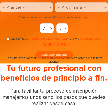
*Promedio de tu último nivel de estudios (con decimal):
.
HE LEÍDO EL
AVISO DE PRIVACIDAD
Y LOS
TÉRMINOS Y
CONDICIONES
Calcular costos
Consulta con tu asesor IEU los requisitos para hacerte acreedor a la beca
vigente.
Tu futuro profesional con
beneficios de principio a fin.
Para facilitar tu proceso de inscripción
manejamos unos sencillos pasos que puedes
realizar desde casa: