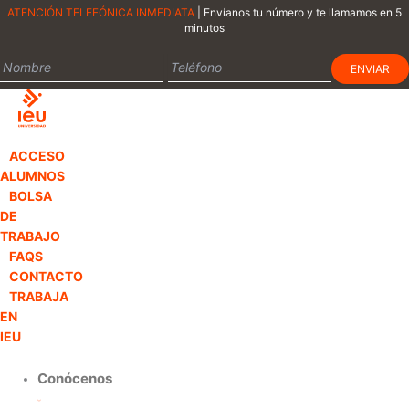
Ir
ATENCIÓN TELEFÓNICA INMEDIATA
| Envíanos tu número y te llamamos en 5
minutos
al
contenido
ACCESO
ALUMNOS
BOLSA
DE
TRABAJO
FAQS
CONTACTO
TRABAJA
EN
IEU
Conócenos