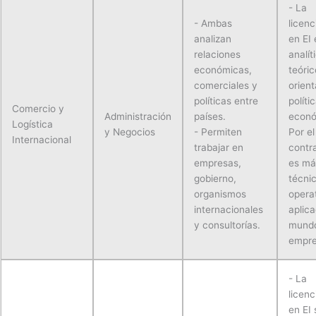
- La
- Ambas
licenc
analizan
en EI
relaciones
analít
económicas,
teóric
comerciales y
orient
políticas entre
políti
Comercio y
Administración
países.
econó
Logística
y Negocios
- Permiten
Por el
Internacional
trabajar en
contra
empresas,
es má
gobierno,
técni
organismos
opera
internacionales
aplica
y consultorías.
mund
empre
- La
licenc
en EI 