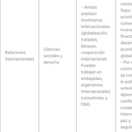
centr
- Ambas
flujos
analizan
econó
fenómenos
comer
internacionales
invers
(globalización,
finanz
tratados,
desarr
bloques,
Ciencias
econ
Relaciones
cooperación
sociales y
global
Internacionales
internacional)
derecho
- Por 
Pueden
contra
trabajar en
se ce
embajadas,
la polí
organismos
exteri
internacionales,
diplo
consultorías y
confli
ONG
coope
intern
paz y
segur