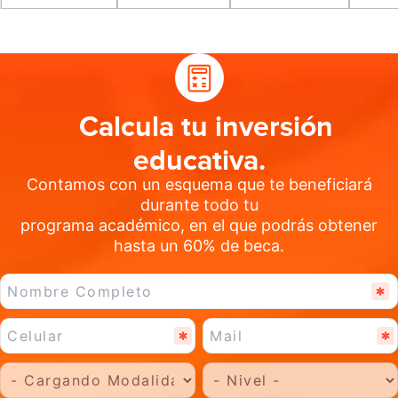
Calcula tu inversión
educativa.
Contamos con un esquema que te beneficiará
durante todo tu
programa académico, en el que podrás obtener
hasta un 60% de beca.