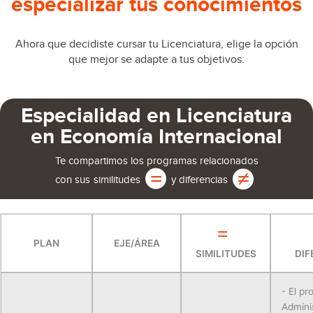
especializar tus conocimientos
Ahora que decidiste cursar tu Licenciatura, elige la opción
que mejor se adapte a tus objetivos:
Especialidad en Licenciatura
en Economía Internacional
Te compartimos los programas relacionados
con sus
similitudes
y diferencias
=
PLAN
EJE/ÁREA
SIMILITUDES
DIF
- El p
Admini