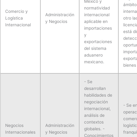
México y
ámbito
normatividad
Comercio y
interna
Administración
internacional
Logística
otro la
y Negocios
aplicable en
Internacional
licenci
importaciones
está di
y
detecc
exportaciones
oportu
del sistema
import
aduanero
export
mexicano.
bienes 
- Se
desarrollan
habilidades de
negociación
- Se e
internacional,
operac
análisis de
comerc
contextos
Negocios
Administración
logísti
globales. -
Internacionales
y Negocios
franqui
Conocimientos