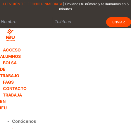
Ir
ATENCIÓN TELEFÓNICA INMEDIATA
| Envíanos tu número y te llamamos en 5
minutos
al
contenido
ACCESO
ALUMNOS
BOLSA
DE
TRABAJO
FAQS
CONTACTO
TRABAJA
EN
IEU
Conócenos