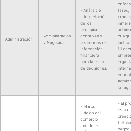
enfoca
- Análisis e
fases,
interpretación
proces
de los
inmers
principios
admini
Administración
contables y
cualqu
Administración
y Negocios
las normas de
institu
información
NI ace
financiera
empres
para la toma
organi
de decisiones.
interna
normat
admini
lo regu
- El p
- Marco
está e
jurídico del
creaci
comercio
fortal
exterior de
negoci