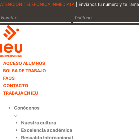
Ir
ATENCIÓN TELEFÓNICA INMEDIATA
| Envíanos tu número y te llam
al
contenido
ACCESO ALUMNOS
BOLSA DE TRABAJO
FAQS
CONTACTO
TRABAJA EN IEU
Conócenos
Nuestra cultura
Excelencia académica
Respaldo Internacional