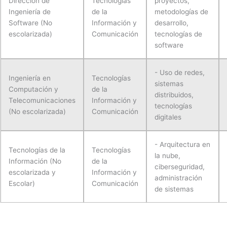
Dirección de
Tecnologías
proyectos,
Ingeniería de
de la
metodologías de
Software (No
Información y
desarrollo,
escolarizada)
Comunicación
tecnologías de
software
- Uso de redes,
Ingeniería en
Tecnologías
sistemas
Computación y
de la
distribuidos,
Telecomunicaciones
Información y
tecnologías
(No escolarizada)
Comunicación
digitales
- Arquitectura en
Tecnologías de la
Tecnologías
la nube,
Información (No
de la
ciberseguridad,
escolarizada y
Información y
administración
Escolar)
Comunicación
de sistemas