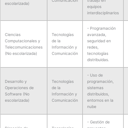
Comunicación
trabajo en
escolarizada)
equipos
interdisciplinarios
- Programación
Ciencias
Tecnologías
avanzada,
Computacionales y
de la
seguridad en
Telecomunicaciones
Información y
redes,
(No escolarizada)
Comunicación
tecnologías
distribuidas.
- Uso de
Desarrollo y
Tecnologías
programación,
Operaciones de
de la
sistemas
Software (No
Información y
distribuidos,
escolarizada)
Comunicación
entornos en la
nube
- Gestión de