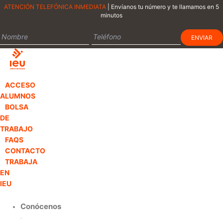
Ir
ATENCIÓN TELEFÓNICA INMEDIATA
| Envíanos tu número y te llamamos en 5
minutos
al
contenido
ACCESO
ALUMNOS
BOLSA
DE
TRABAJO
FAQS
CONTACTO
TRABAJA
EN
IEU
Conócenos