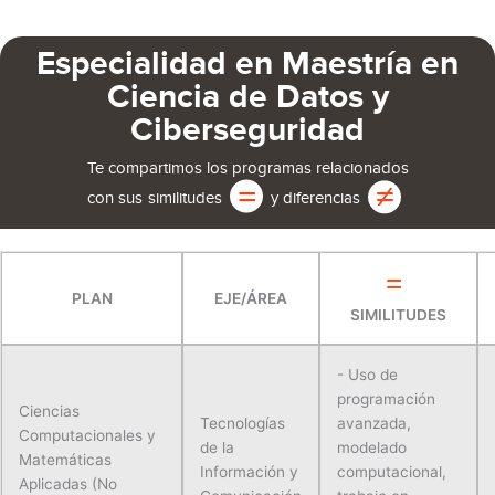
Especialidad en Maestría en
Ciencia de Datos y
Ciberseguridad
Te compartimos los programas relacionados
con sus
similitudes
y diferencias
=
PLAN
EJE/ÁREA
SIMILITUDES
- Uso de
programación
Ciencias
Tecnologías
avanzada,
Computacionales y
de la
modelado
Matemáticas
Información y
computacional,
Aplicadas (No