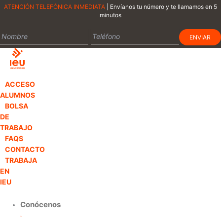
Ir
ATENCIÓN TELEFÓNICA INMEDIATA
| Envíanos tu número y te llamamos en 5
minutos
al
contenido
ACCESO
ALUMNOS
BOLSA
DE
TRABAJO
FAQS
CONTACTO
TRABAJA
EN
IEU
Conócenos