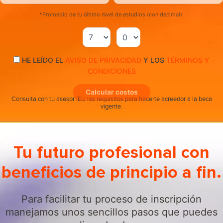
*Promedio de tu último nivel de estudios (con decimal):
.
HE LEÍDO EL
AVISO DE PRIVACIDAD
Y LOS
TÉRMINOS Y
CONDICIONES
Calcular costos
Consulta con tu asesor IEU los requisitos para hacerte acreedor a la beca
vigente.
Tu futuro profesional con
beneficios de principio a fin.
Para facilitar tu proceso de inscripción
manejamos unos sencillos pasos que puedes