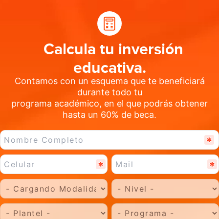
Calcula tu inversión
educativa.
Contamos con un esquema que te beneficiará
durante todo tu
programa académico, en el que podrás obtener
hasta un 60% de beca.