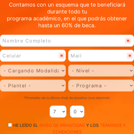
Contamos con un esquema que te beneficiará
durante todo tu
programa académico, en el que podrás obtener
hasta un 60% de beca.
*Promedio de tu último nivel de estudios (con decimal):
.
HE LEÍDO EL
AVISO DE PRIVACIDAD
Y LOS
TÉRMINOS Y
CONDICIONES