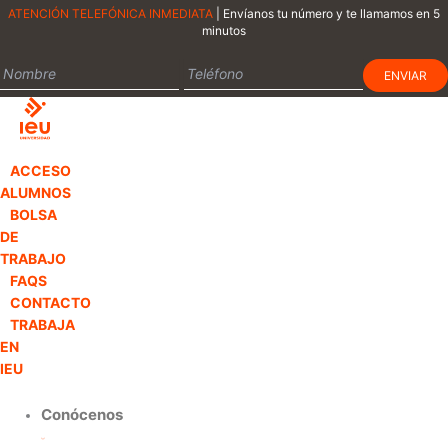
Ir
ATENCIÓN TELEFÓNICA INMEDIATA
| Envíanos tu número y te llamamos en 5
minutos
al
contenido
ACCESO
ALUMNOS
BOLSA
DE
TRABAJO
FAQS
CONTACTO
TRABAJA
EN
IEU
Conócenos