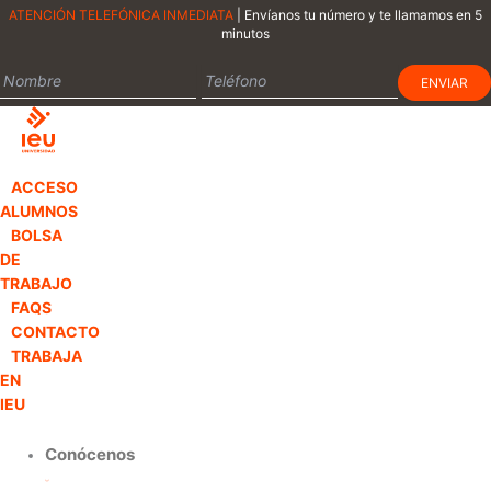
Ir
ATENCIÓN TELEFÓNICA INMEDIATA
| Envíanos tu número y te llamamos en 5
minutos
al
contenido
ACCESO
ALUMNOS
BOLSA
DE
TRABAJO
FAQS
CONTACTO
TRABAJA
EN
IEU
Conócenos