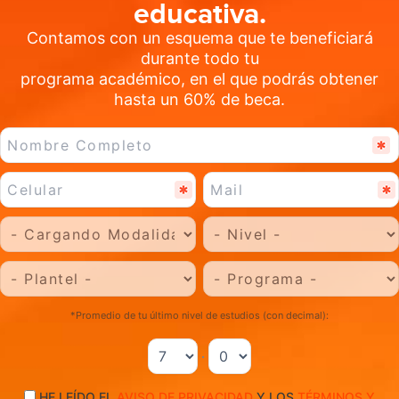
educativa.
Contamos con un esquema que te beneficiará
durante todo tu
programa académico, en el que podrás obtener
hasta un 60% de beca.
*Promedio de tu último nivel de estudios (con decimal):
.
HE LEÍDO EL
AVISO DE PRIVACIDAD
Y LOS
TÉRMINOS Y