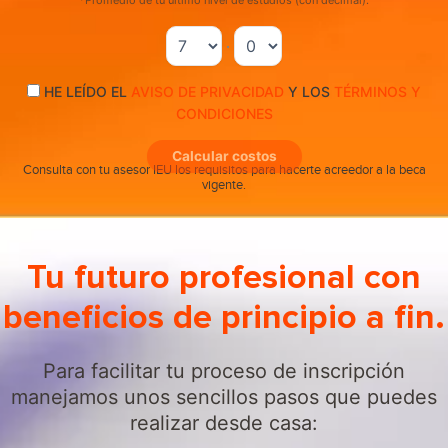
*Promedio de tu último nivel de estudios (con decimal):
.
HE LEÍDO EL
AVISO DE PRIVACIDAD
Y LOS
TÉRMINOS Y
CONDICIONES
Calcular costos
Consulta con tu asesor IEU los requisitos para hacerte acreedor a la beca
vigente.
Tu futuro profesional con
beneficios de principio a fin.
Para facilitar tu proceso de inscripción
manejamos unos sencillos pasos que puedes
realizar desde casa: