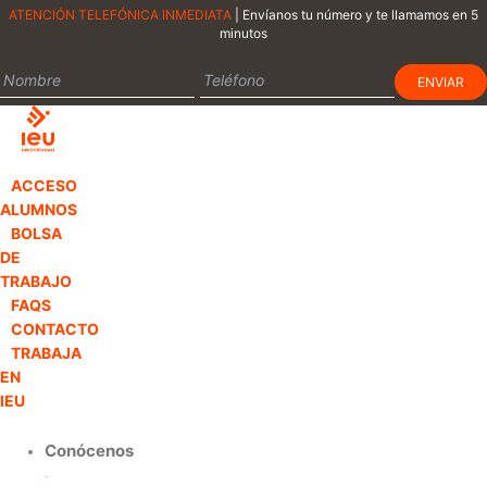
Ir
ATENCIÓN TELEFÓNICA INMEDIATA
| Envíanos tu número y te llamamos en 5
minutos
al
contenido
ACCESO
ALUMNOS
BOLSA
DE
TRABAJO
FAQS
CONTACTO
TRABAJA
EN
IEU
Conócenos